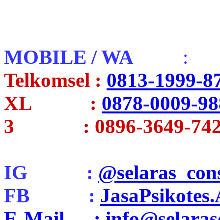
MOBILE / WA
:
Telkomsel :
0813-1999-8
XL :
0878-0009-98
3 : 0896-3649-742
IG :
@selaras_cons
FB :
JasaPsikotes
E-Mail : info@selarasc