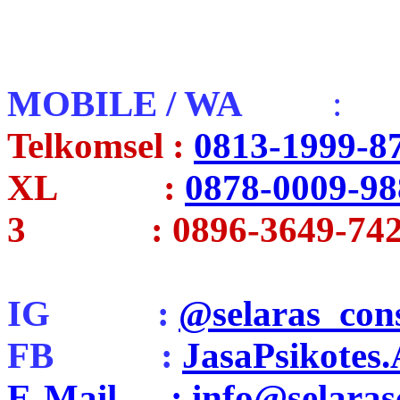
MOBILE / WA
:
Telkomsel :
0813-1999-8
XL :
0878-0009-98
3 : 0896-3649-742
IG :
@selaras_cons
FB :
JasaPsikotes
E-Mail : info@selarasc