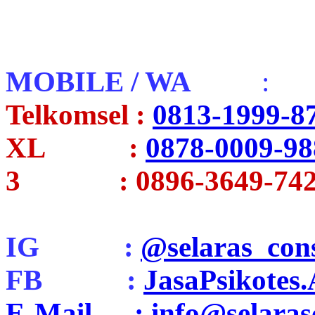
MOBILE / WA
:
Telkomsel :
0813-1999-8
XL :
0878-0009-98
3 : 0896-3649-742
IG :
@selaras_cons
FB :
JasaPsikotes
E-Mail : info@selarasc